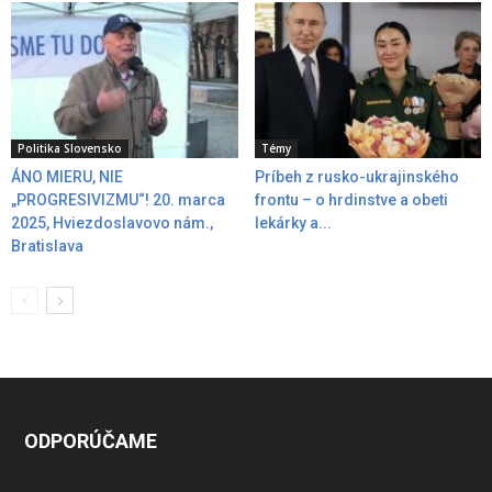
Politika Slovensko
Témy
ÁNO MIERU, NIE
Príbeh z rusko-ukrajinského
„PROGRESIVIZMU“! 20. marca
frontu – o hrdinstve a obeti
2025, Hviezdoslavovo nám.,
lekárky a...
Bratislava
ODPORÚČAME