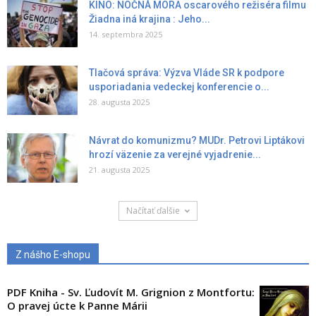
KINO: NOČNÁ MORA oscarového režiséra filmu
Žiadna iná krajina : Jeho...
14. septembra 2025
Tlačová správa: Výzva Vláde SR k podpore
usporiadania vedeckej konferencie o...
28. augusta 2025
Návrat do komunizmu? MUDr. Petrovi Liptákovi
hrozí väzenie za verejné vyjadrenie...
21. augusta 2025
Načítať ďalšie
Z nášho E-shopu
PDF Kniha - Sv. Ľudovít M. Grignion z Montfortu:
O pravej úcte k Panne Márii