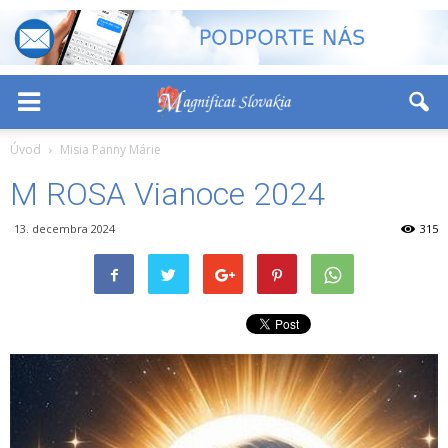
-
+
Font Size:
Úvod
Misia Panny Márie
M ROSA Vianoce 2024
13. decembra 2024
315