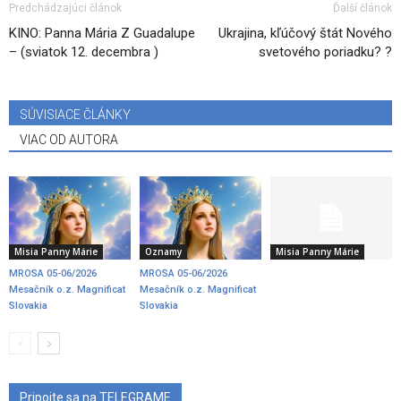
Predchádzajúci článok
Ďalší článok
KINO: Panna Mária Z Guadalupe
Ukrajina, kľúčový štát Nového
– (sviatok 12. decembra )
svetového poriadku? ?
SÚVISIACE ČLÁNKY
VIAC OD AUTORA
Misia Panny Márie
Oznamy
Misia Panny Márie
MROSA 05-06/2026
MROSA 05-06/2026
Mesačník o.z. Magnificat
Mesačník o.z. Magnificat
Slovakia
Slovakia
Pripojte sa na TELEGRAME