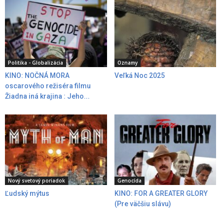
Politika - Globalizácia
Oznamy
KINO: NOČNÁ MORA
Veľká Noc 2025
oscarového režiséra filmu
Žiadna iná krajina : Jeho...
Nový svetový poriadok
Genocída
Ľudský mýtus
KINO: FOR A GREATER GLORY
(Pre väčšiu slávu)