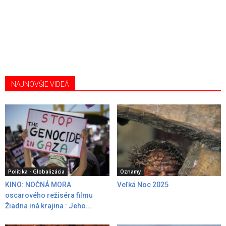
NAJNOVŠIE VIDEÁ
Politika - Globalizácia
Oznamy
KINO: NOČNÁ MORA
Veľká Noc 2025
oscarového režiséra filmu
Žiadna iná krajina : Jeho...