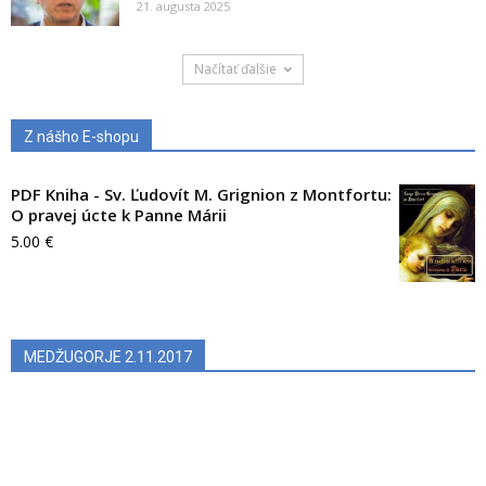
21. augusta 2025
Načítať ďalšie
Z nášho E-shopu
PDF Kniha - Sv. Ľudovít M. Grignion z Montfortu:
O pravej úcte k Panne Márii
5.00
€
MEDŽUGORJE 2.11.2017