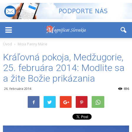
-
+
Font Size:
Úvod
Misia Panny Márie
Kráľovná pokoja, Medžugorie,
25. februára 2014: Modlite sa
a žite Božie prikázania
26. februára 2014
696