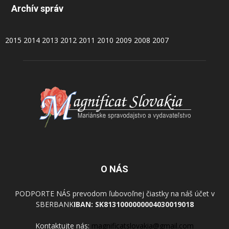
Archív správ
2015
2014
2013
2012
2011
2010
2009
2008
2007
O NÁS
PODPORTE NÁS prevodom ľubovoľnej čiastky na náš účet v
SBERBANK
IBAN: SK8131000000004030019018
Kontaktujte nás:
magnificatslovakia@gmail.com