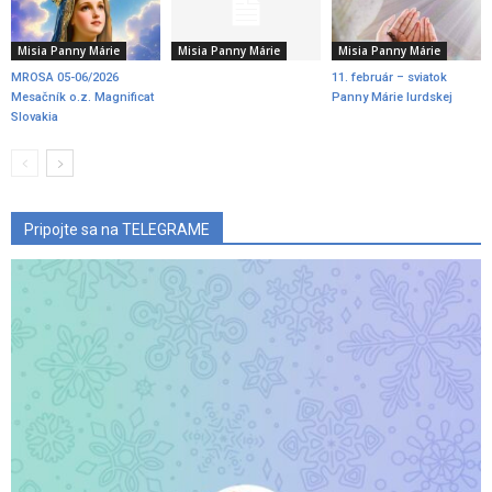
Misia Panny Márie
Misia Panny Márie
Misia Panny Márie
MROSA 05-06/2026
11. február – sviatok
Mesačník o.z. Magnificat
Panny Márie lurdskej
Slovakia
Pripojte sa na TELEGRAME