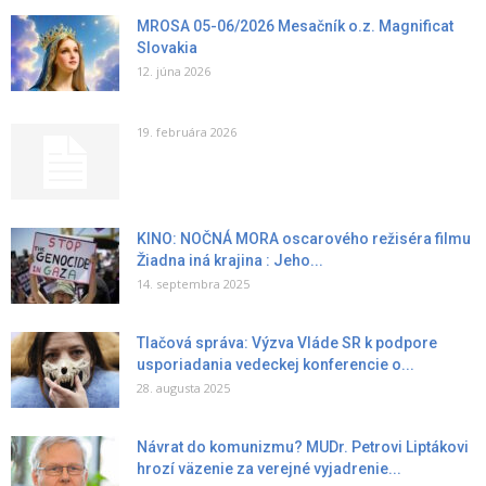
MROSA 05-06/2026 Mesačník o.z. Magnificat
Slovakia
12. júna 2026
19. februára 2026
KINO: NOČNÁ MORA oscarového režiséra filmu
Žiadna iná krajina : Jeho...
14. septembra 2025
Tlačová správa: Výzva Vláde SR k podpore
usporiadania vedeckej konferencie o...
28. augusta 2025
Návrat do komunizmu? MUDr. Petrovi Liptákovi
hrozí väzenie za verejné vyjadrenie...