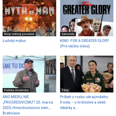
Nový svetový poriadok
Genocída
Ľudský mýtus
KINO: FOR A GREATER GLORY
(Pre väčšiu slávu)
Politika Slovensko
Témy
ÁNO MIERU, NIE
Príbeh z rusko-ukrajinského
„PROGRESIVIZMU“! 20. marca
frontu – o hrdinstve a obeti
2025, Hviezdoslavovo nám.,
lekárky a...
Bratislava