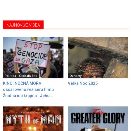
NAJNOVŠIE VIDEÁ
Politika - Globalizácia
Oznamy
KINO: NOČNÁ MORA
Veľká Noc 2025
oscarového režiséra filmu
Žiadna iná krajina : Jeho...