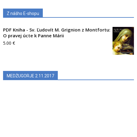
Z nášho E-shopu
PDF Kniha - Sv. Ľudovít M. Grignion z Montfortu:
O pravej úcte k Panne Márii
5.00
€
MEDŽUGORJE 2.11.2017