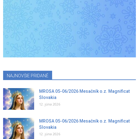
NAJNOVŠIE PRIDANÉ
MROSA 05-06/2026 Mesačník o.z. Magnificat
Slovakia
12. júna 2026
MROSA 05-06/2026 Mesačník o.z. Magnificat
Slovakia
12. júna 2026