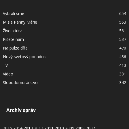
Vybrali sme
654
Misia Panny Márie
563
Život cirkvi
561
Píšete nám
537
Na pulze dňa
470
Nový svetový poriadok
436
TV
413
Video
381
Slobodomurárstvo
342
Archív správ
2015
2014
2013
2012
2011
2010
2009
2008
2007