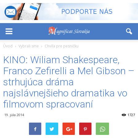
-
+
Font Size:
Úvod
Vybrali sme
Chvíľa pre pesničku
KINO: Wiliam Shakespeare,
Franco Zefirelli a Mel Gibson –
strhujúca dráma
najslávnejšieho dramatika vo
filmovom spracovaní
19. júla 2014
1727