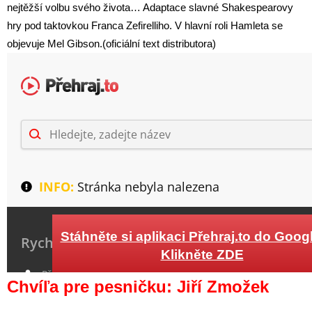
nejtěžší volbu svého života… Adaptace slavné Shakespearovy
hry pod taktovkou Franca Zefirelliho. V hlavní roli Hamleta se
objevuje Mel Gibson.(oficiální text distributora)
Chvíľa pre pesničku: Jiří Zmožek