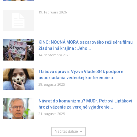
19. februára 2026
KINO: NOČNÁ MORA oscarového režiséra filmu
Žiadna iná krajina : Jeho...
14. septembra 2025
Tlačová správa: Výzva Vláde SR k podpore
usporiadania vedeckej konferencie o...
28. augusta 2025
Návrat do komunizmu? MUDr. Petrovi Liptákovi
hrozí väzenie za verejné vyjadrenie...
21. augusta 2025
Načítať ďalšie