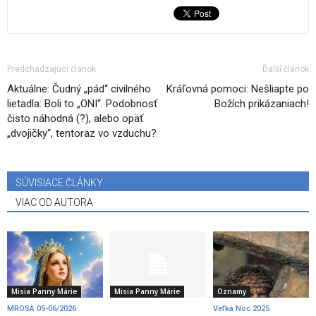
Predchádzajúci článok
Ďalší článok
Aktuálne: Čudný „pád“ civilného
Kráľovná pomoci: Nešliapte po
lietadla: Boli to „ONI“. Podobnosť
Božích prikázaniach!
čisto náhodná (?), alebo opäť
„dvojičky“, tentoraz vo vzduchu?
SÚVISIACE ČLÁNKY
VIAC OD AUTORA
Misia Panny Márie
Misia Panny Márie
Oznamy
MROSA 05-06/2026
Veľká Noc 2025