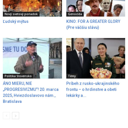
Nový svetový poriadok
Genocída
Ľudský mýtus
KINO: FOR A GREATER GLORY
(Pre väčšiu slávu)
Politika Slovensko
Témy
ÁNO MIERU, NIE
Príbeh z rusko-ukrajinského
„PROGRESIVIZMU“! 20. marca
frontu – o hrdinstve a obeti
2025, Hviezdoslavovo nám.,
lekárky a...
Bratislava