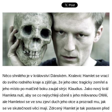
Něco shnilého je v království Dánském. Kralevic Hamlet se vrací
do svého rodného kraje a zjišťuje, že jeho otec tragicky zemřel a
jeho místo po matčině boku zaujal strýc Klaudius. Jako nový král
Hamleta nutí, aby se co nejrychleji oženil s jeho milovanou Ofélií,
ale Hamletovi se ve snu zjeví duch jeho otce a prozradí mu, jak
se ve skutečnosti věci mají. Zdrcený Hamlet je tak postaven před