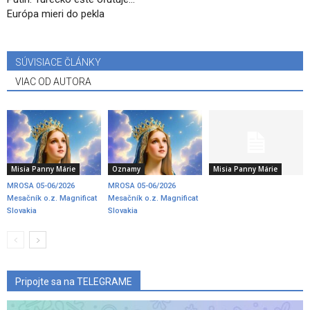
Európa mieri do pekla
SÚVISIACE ČLÁNKY
VIAC OD AUTORA
Misia Panny Márie
Oznamy
Misia Panny Márie
MROSA 05-06/2026
MROSA 05-06/2026
Mesačník o.z. Magnificat
Mesačník o.z. Magnificat
Slovakia
Slovakia
Pripojte sa na TELEGRAME