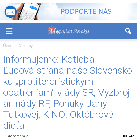
-
+
Font Size:
Úvod
Oznamy
Informujeme: Kotleba –
Ľudová strana naše Slovensko
ku „protiteroristickým
opatreniam“ vlády SR, Výzbroj
armády RF, Ponuky Jany
Tutkovej, KINO: Októbrové
dieťa
6. decembra 2015
742