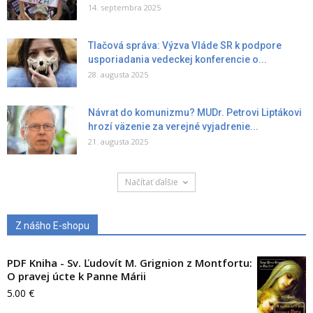
14. septembra 2025
Tlačová správa: Výzva Vláde SR k podpore
usporiadania vedeckej konferencie o...
28. augusta 2025
Návrat do komunizmu? MUDr. Petrovi Liptákovi
hrozí väzenie za verejné vyjadrenie...
21. augusta 2025
Načítať ďalšie
Z nášho E-shopu
PDF Kniha - Sv. Ľudovít M. Grignion z Montfortu:
O pravej úcte k Panne Márii
5.00
€