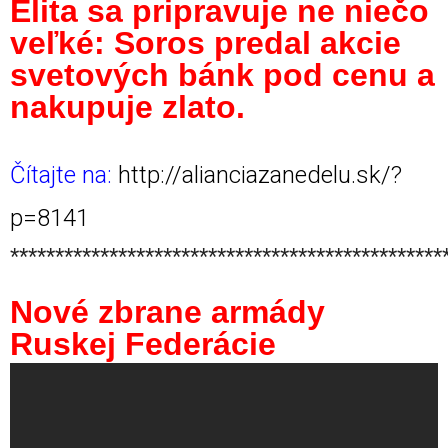
Elita sa pripravuje ne niečo
veľké: Soros predal akcie
svetových bánk pod cenu a
nakupuje zlato.
Čítajte na:
http://alianciazanedelu.sk/?
p=8141
************************************************
Nové zbrane armády
Ruskej Federácie