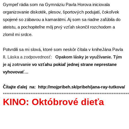
Gympeľ rádia som na Gymnáziu Pavla Horova iniciovala
organizovanie diskoték, plesov, športových podujatí, čokoľvek
spojené so zábavou a kamarátmi. Aj som sa riadne zaľúbila do
ateistu, a pochopiteľne môj prvý vzťah skončil rozchodom a
zlomil mi srdce.
Potvrdili sa mi slová, ktoré som neskôr čítala v knihe
Jána Pavla
II.
Láska a zodpovednosť:
Opakom lásky je využívanie. Tým
je aj zotrvanie
vo vzťahu pokiaľ jednej strane neprestane
vyhovovať…
Čítajte ďalej na:
http://mojpribeh.sk/pribeh/jana-ray-tutkova/
*************************************************************************
KINO: Októbrové dieťa