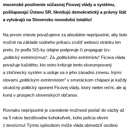
mocenské posilnenie súčasnej Ficovej vlády a systému,
pošliapavajú Ústavu SR, likvidujú demokratický a právny štát
a vytvárajú na Slovensku novodobú totalitu!
Na prvom mieste považujeme za absolútne neprípustné, aby bolo
možné na základe súdneho príkazu zrušiť webovú stránku len
preto, že podľa SIS-ky údajne podporuje či propaguje tzv.
„politický extrémizmus“. Za „politického extrémistu“ Ficova vláda
považuje každého, kto ostro kritizuje tento skorumpovaný
a zločinecký systém a usiluje sa o jeho zásadnú zmenu. Inými
slovami „politickým extrémistom“ v smeráckom chápaní je každý
skutočný politický oponent Ficovej vlády, ktorý nielen reční, ale aj
koná v prospech slovenských občanov.
Rovnako neprípustné je zavedenie možnosti poslať do väzby až
na 5 rokov bezdôvodne kohokoľvek, koho polícia obviní
z terorizmu! Týmto spôsobom môže vláda obmedziť osobnú