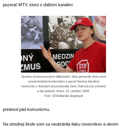
pozerať MTV, ktorú s ďalšími kanálmi
Výstavu kontroverzných billboardov Stop genocíde dnes pred
vysokokolskými internátmi a oproti Detskej fakultnej
nemocnici v Koiciach prezentovala Jana Tutková (na snímke)
a ïalí aktivisti. Koice, 15. október 2008.
Foto: SITA/Marián Angeloviè
priniesol pád komunizmu.
Na strednej škole som sa neubránila tlaku rovesníkov a okrem