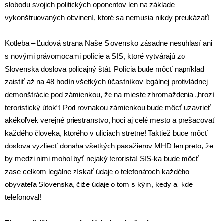
slobodu svojich politických oponentov len na základe
vykonštruovaných obvinení, ktoré sa nemusia nikdy preukázať!
Kotleba – Ľudová strana Naše Slovensko zásadne nesúhlasí ani
s novými právomocami polície a SIS, ktoré vytvárajú zo
Slovenska doslova policajný štát. Polícia bude môcť napríklad
zaistiť až na 48 hodín všetkých účastníkov legálnej protivládnej
demonštrácie pod zámienkou, že na mieste zhromaždenia „hrozí
teroristický útok“! Pod rovnakou zámienkou bude môcť uzavrieť
akékoľvek verejné priestranstvo, hoci aj celé mesto a prešacovať
každého človeka, ktorého v uliciach stretne! Taktiež bude môcť
doslova vyzliecť donaha všetkých pasažierov MHD len preto, že
by medzi nimi mohol byť nejaký terorista! SIS-ka bude môcť
zase celkom legálne získať údaje o telefonátoch každého
obyvateľa Slovenska, čiže údaje o tom s kým, kedy a kde
telefonoval!