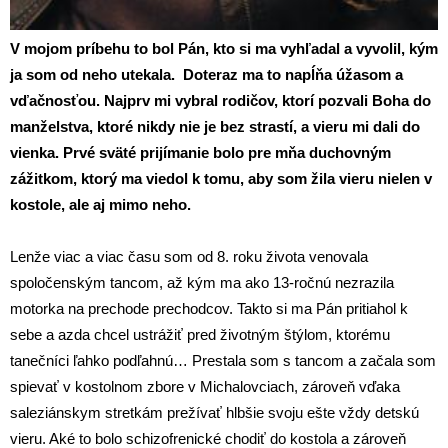
V mojom príbehu to bol Pán, kto si ma vyhľadal a vyvolil, kým
ja som od neho utekala. Doteraz ma to napĺňa úžasom a
vďačnosťou. Najprv mi vybral rodičov, ktorí pozvali Boha do
manželstva, ktoré nikdy nie je bez strastí, a vieru mi dali do
vienka. Prvé sväté prijímanie bolo pre mňa duchovným
zážitkom, ktorý ma viedol k tomu, aby som žila vieru nielen v
kostole, ale aj mimo neho.
Lenže viac a viac času som od 8. roku života venovala
spoločenským tancom, až kým ma ako 13-ročnú nezrazila
motorka na prechode prechodcov. Takto si ma Pán pritiahol k
sebe a azda chcel ustrážiť pred životným štýlom, ktorému
tanečníci ľahko podľahnú… Prestala som s tancom a začala som
spievať v kostolnom zbore v Michalovciach, zároveň vďaka
saleziánskym stretkám prežívať hlbšie svoju ešte vždy detskú
vieru. Aké to bolo schizofrenické chodiť do kostola a zároveň