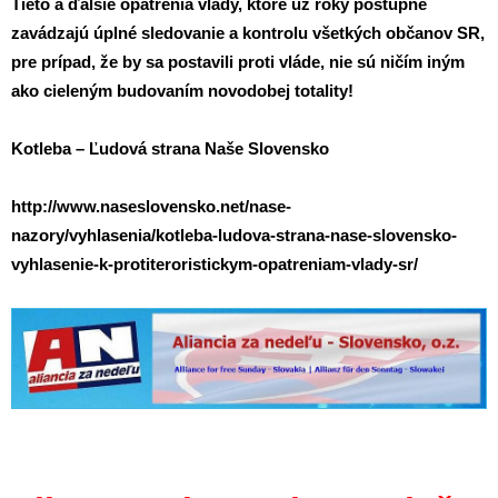
Tieto a ďalšie opatrenia vlády, ktoré už roky postupne
zavádzajú úplné sledovanie a kontrolu všetkých občanov SR,
pre prípad, že by sa postavili proti vláde, nie sú ničím iným
ako cieleným budovaním novodobej totality!
Kotleba – Ľudová strana Naše Slovensko
http://www.naseslovensko.net/nase-
nazory/vyhlasenia/kotleba-ludova-strana-nase-slovensko-
vyhlasenie-k-protiteroristickym-opatreniam-vlady-sr/