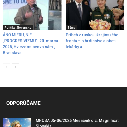
Politika Slovensko
Témy
ÁNO MIERU, NIE
Príbeh z rusko-ukrajinského
„PROGRESIVIZMU“! 20. marca
frontu – o hrdinstve a obeti
2025, Hviezdoslavovo nám.,
lekárky a...
Bratislava
ODPORÚČAME
MROSA 05-06/2026 Mesačník o.z. Magnificat
Slovakia