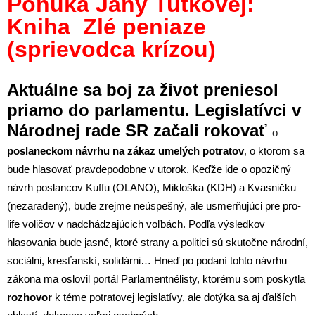
Ponuka Jany Tutkovej:
Kniha Zlé peniaze
(sprievodca krízou)
Aktuálne sa boj za život preniesol
priamo do parlamentu. Legislatívci v
Národnej rade SR začali rokovať
o
poslaneckom návrhu na zákaz umelých potratov
,
o ktorom sa
bude hlasovať pravdepodobne v utorok. Keďže ide o opozičný
návrh poslancov Kuffu (OLANO), Mikloška (KDH) a Kvasničku
(nezaradený), bude zrejme neúspešný, ale usmerňujúci pre pro-
life voličov v nadchádzajúcich voľbách. Podľa výsledkov
hlasovania bude jasné, ktoré strany a politici sú skutočne národní,
sociálni, kresťanskí, solidárni… Hneď po podaní tohto návrhu
zákona ma oslovil portál Parlamentnélisty, ktorému som poskytla
rozhovor
k téme potratovej legislatívy, ale dotýka sa aj ďalších