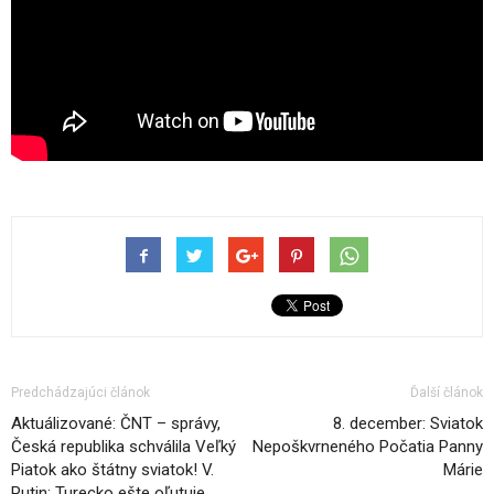
Predchádzajúci článok
Ďalší článok
Aktuálizované: ČNT – správy,
8. december: Sviatok
Česká republika schválila Veľký
Nepoškvrneného Počatia Panny
Piatok ako štátny sviatok! V.
Márie
Putin: Turecko ešte oľutuje…