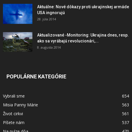
Aktuálne: Nové dôkazy proti ukrajinskej armáde
USA ingnorujú
28. júla 2014
Aktualizované -Monitoring: Ukrajina dnes, resp.
ako sa vyrábajú revolucionári,...
8. augusta 2014
POPULÁRNE KATEGÓRIE
Vybrali sme
654
Misia Panny Márie
563
Život cirkvi
561
Píšete nám
537
Na pulze dňa
470