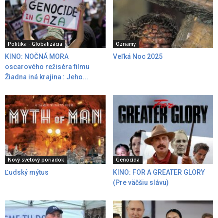
Politika - Globalizácia
Oznamy
KINO: NOČNÁ MORA
Veľká Noc 2025
oscarového režiséra filmu
Žiadna iná krajina : Jeho...
Nový svetový poriadok
Genocída
Ľudský mýtus
KINO: FOR A GREATER GLORY
(Pre väčšiu slávu)