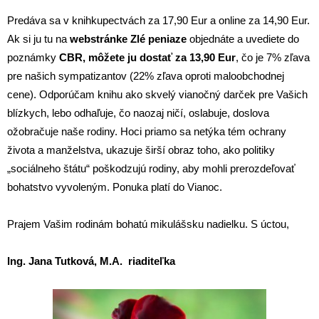
Predáva sa v knihkupectvách za 17,90 Eur a online za 14,90 Eur.
Ak si ju tu na
webstránke Zlé peniaze
objednáte a uvediete do
poznámky
CBR, môžete ju dostať za 13,90 Eur
, čo je 7% zľava
pre našich sympatizantov (22% zľava oproti maloobchodnej
cene). Odporúčam knihu ako skvelý vianočný darček pre Vašich
blízkych, lebo odhaľuje, čo naozaj ničí, oslabuje, doslova
ožobračuje naše rodiny. Hoci priamo sa netýka tém ochrany
života a manželstva, ukazuje širší obraz toho, ako politiky
„sociálneho štátu“ poškodzujú rodiny, aby mohli prerozdeľovať
bohatstvo vyvoleným. Ponuka platí do Vianoc.
Prajem Vašim rodinám bohatú mikulášsku nadielku. S úctou,
Ing. Jana Tutková, M.A. riaditeľka