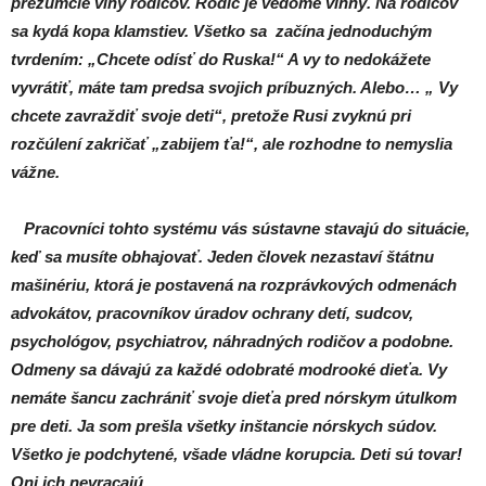
prezumcie viny rodičov. Rodič je vedome vinný. Na rodičov
sa kydá kopa klamstiev. Všetko sa začína jednoduchým
tvrdením: „Chcete odísť do Ruska!“ A vy to nedokážete
vyvrátiť, máte tam predsa svojich príbuzných. Alebo… „ Vy
chcete zavraždiť svoje deti“, pretože Rusi zvyknú pri
rozčúlení zakričať „zabijem ťa!“, ale rozhodne to nemyslia
vážne.
Pracovníci tohto systému vás sústavne stavajú do situácie,
keď sa musíte obhajovať. Jeden človek nezastaví štátnu
mašinériu, ktorá je postavená na rozprávkových odmenách
advokátov, pracovníkov úradov ochrany detí, sudcov,
psychológov, psychiatrov, náhradných rodičov a podobne.
Odmeny sa dávajú za každé odobraté modrooké dieťa. Vy
nemáte šancu zachrániť svoje dieťa pred nórskym útulkom
pre deti. Ja som prešla všetky inštancie nórskych súdov.
Všetko je podchytené, všade vládne korupcia. Deti sú tovar!
Oni ich nevracajú.