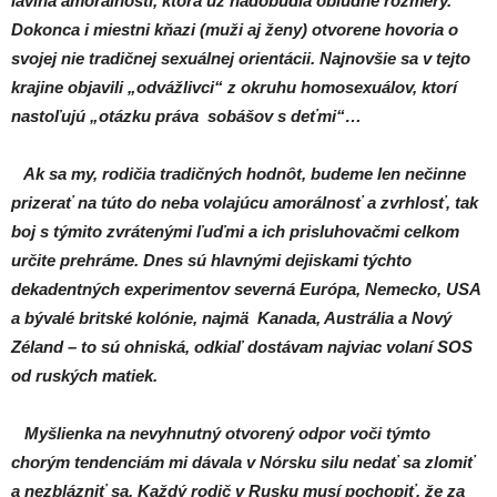
lavína amorálnosti, ktorá už nadobudla obludné rozmery.
Dokonca i miestni kňazi (muži aj ženy) otvorene hovoria o
svojej nie tradičnej sexuálnej orientácii. Najnovšie sa v tejto
krajine objavili „odvážlivci“ z okruhu homosexuálov, ktorí
nastoľujú „otázku práva sobášov s deťmi“…
Ak sa my, rodičia tradičných hodnôt, budeme len nečinne
prizerať na túto do neba volajúcu amorálnosť a zvrhlosť, tak
boj s týmito zvrátenými ľuďmi a ich prisluhovačmi celkom
určite prehráme. Dnes sú hlavnými dejiskami týchto
dekadentných experimentov severná Európa, Nemecko, USA
a bývalé britské kolónie, najmä Kanada, Austrália a Nový
Zéland – to sú ohniská, odkiaľ dostávam najviac volaní SOS
od ruských matiek.
Myšlienka na nevyhnutný otvorený odpor voči týmto
chorým tendenciám mi dávala v Nórsku silu nedať sa zlomiť
a nezblázniť sa. Každý rodič v Rusku musí pochopiť, že za