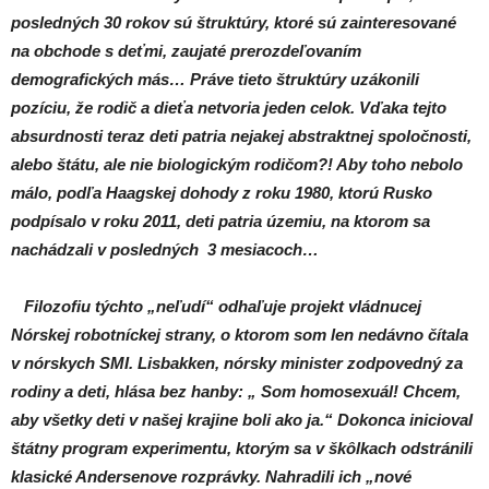
posledných 30 rokov sú štruktúry, ktoré sú zainteresované
na obchode s deťmi, zaujaté prerozdeľovaním
demografických más… Práve tieto štruktúry uzákonili
pozíciu, že rodič a dieťa netvoria jeden celok. Vďaka tejto
absurdnosti teraz deti patria nejakej abstraktnej spoločnosti,
alebo štátu, ale nie biologickým rodičom?! Aby toho nebolo
málo, podľa Haagskej dohody z roku 1980, ktorú Rusko
podpísalo v roku 2011, deti patria územiu, na ktorom sa
nachádzali v posledných 3 mesiacoch…
Filozofiu týchto „neľudí“ odhaľuje projekt vládnucej
Nórskej robotníckej strany, o ktorom som len nedávno čítala
v nórskych SMI. Lisbakken, nórsky minister zodpovedný za
rodiny a deti, hlása bez hanby: „ Som homosexuál! Chcem,
aby všetky deti v našej krajine boli ako ja.“ Dokonca inicioval
štátny program experimentu, ktorým sa v škôlkach odstránili
klasické Andersenove rozprávky. Nahradili ich „nové