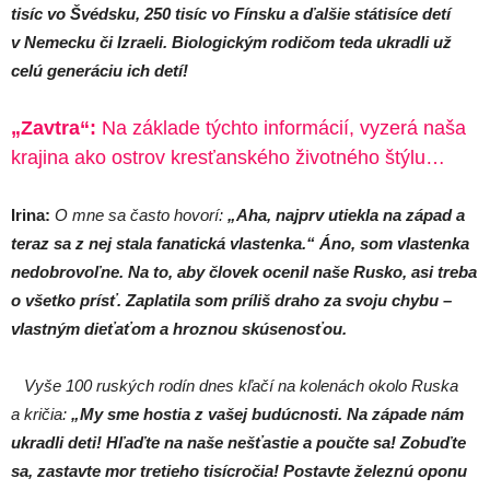
tisíc vo Švédsku, 250 tisíc vo Fínsku a ďalšie státisíce detí
v Nemecku či Izraeli. Biologickým rodičom teda ukradli už
celú generáciu ich detí!
„Zavtra“:
Na základe týchto informácií, vyzerá naša
krajina ako ostrov kresťanského životného štýlu…
Irina:
O mne sa často hovorí:
„Aha, najprv utiekla na západ a
teraz sa z nej stala fanatická vlastenka.“ Áno, som vlastenka
nedobrovoľne. Na to, aby človek ocenil naše Rusko, asi treba
o všetko prísť. Zaplatila som príliš draho za svoju chybu –
vlastným dieťaťom a hroznou skúsenosťou.
Vyše 100 ruských rodín dnes kľačí na kolenách okolo Ruska
a kričia:
„My sme hostia z vašej budúcnosti. Na západe nám
ukradli deti! Hľaďte na naše nešťastie a poučte sa! Zobuďte
sa, zastavte mor tretieho tisícročia! Postavte železnú oponu