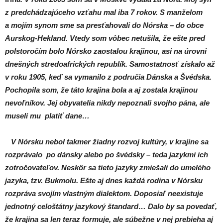
z predchádzajúceho vzťahu mal iba 7 rokov. S manželom
a mojím synom sme sa presťahovali do Nórska – do obce
Aurskog-Hekland. Vtedy som vôbec netušila, že ešte pred
polstoročím bolo Nórsko zaostalou krajinou, asi na úrovni
dnešných stredoafrických republík. Samostatnosť získalo až
v roku 1905, keď sa vymanilo z područia Dánska a Švédska.
Pochopila som, že táto krajina bola a aj zostala krajinou
nevoľníkov. Jej obyvatelia nikdy nepoznali svojho pána, ale
museli mu platiť dane…
V Nórsku nebol takmer žiadny rozvoj kultúry, v krajine sa
rozprávalo po dánsky alebo po švédsky – teda jazykmi ich
zotročovateľov. Neskôr sa tieto jazyky zmiešali do umelého
jazyka, tzv. Bukmolu. Ešte aj dnes každá rodina v Nórsku
rozpráva svojím vlastným dialektom. Doposiaľ neexistuje
jednotný celoštátny jazykový štandard… Dalo by sa povedať,
že krajina sa len teraz formuje, ale súbežne v nej prebieha aj