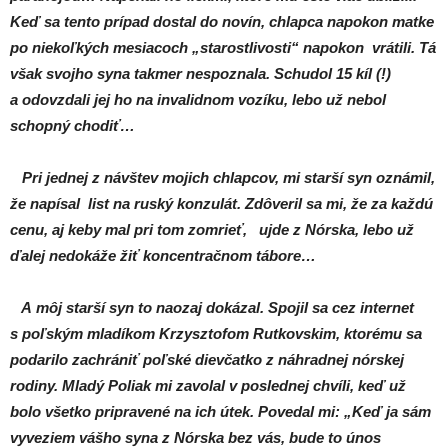
Keď sa tento prípad dostal do novín, chlapca napokon matke
po niekoľkých mesiacoch „starostlivosti“ napokon vrátili. Tá
však svojho syna takmer nespoznala. Schudol 15 kíl (!)
a odovzdali jej ho na invalidnom vozíku, lebo už nebol
schopný chodiť…
Pri jednej z návštev mojich chlapcov, mi starší syn oznámil,
že napísal list na ruský konzulát. Zdôveril sa mi, že za každú
cenu, aj keby mal pri tom zomrieť, ujde z Nórska, lebo už
ďalej nedokáže žiť koncentračnom tábore…
A môj starší syn to naozaj dokázal. Spojil sa cez internet
s poľským mladíkom Krzysztofom Rutkovskim, ktorému sa
podarilo zachrániť poľské dievčatko z náhradnej nórskej
rodiny. Mladý Poliak mi zavolal v poslednej chvíli, keď už
bolo všetko pripravené na ich útek. Povedal mi: „Keď ja sám
vyveziem vášho syna z Nórska bez vás, bude to únos