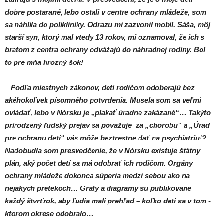
dobre postarané, lebo ostali v centre ochrany mládeže, som
sa náhlila do polikliniky. Odrazu mi zazvonil mobil. Sáša, môj
starší syn, ktorý mal vtedy 13 rokov, mi oznamoval, že ich s
bratom z centra ochrany odvážajú do náhradnej rodiny. Bol
to pre mňa hrozný šok!
Podľa miestnych zákonov, deti rodičom odoberajú bez
akéhokoľvek písomného potvrdenia. Musela som sa veľmi
ovládať, lebo v Nórsku je „plakať úradne zakázané“… Takýto
prirodzený ľudský prejav sa považuje za „chorobu“ a „Úrad
pre ochranu deti“ vás môže beztrestne dať na psychiatriu!?
Nadobudla som presvedčenie, že v Nórsku existuje štátny
plán, aký počet detí sa má odobrať ich rodičom. Orgány
ochrany mládeže dokonca súperia medzi sebou ako na
nejakých pretekoch… Grafy a diagramy sú publikovane
každý štvrťrok, aby ľudia mali prehľad – koľko deti sa v tom -
ktorom okrese odobralo…