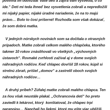
povinná im odovzdať vaše deti a zajtra vám vysvetlia, o čo
ide.“ Deti mi teda ihneď bez vysvetlenia zobrali a nepredložili
mi nijaký papier, nijaké úradné nariadenie, že na to majú
právo… Bolo to čosi príšerné! Rozhodla som však dokázať,
že som dobrá matka.
V jedných nórskych novinách som sa dočítala o otrasných
prípadoch. Matke zobrali celkom malého chlapčeka, ktorého
takmer 10 rokov znásilňovali vo všetkých „výchovných
ústavoch“. Rovnaké zvrhlosti zažíval aj v dome svojich
náhradných rodičov. Keď chlapec dovŕšil 18 rokov, kúpil si
strelnú zbraň, prišiel „domov“ a zastrelil oboch svojich
náhradných rodičov…
A druhý príbeh? Zúfalej matke zobrali malého chlapca. Ten
za ňou však neustále plakal. „Ochrancovia detí“ ho preto
zaviedli k lekárovi, ktorý konštatoval, že chlapec trpí
paranojou… Napchali ho liekmi, ktoré mu ešte viac ublížili.