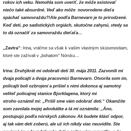
rokov ich veku. Nemohla som uveriť, že môže existovať
niečo také absurdné. Veď ako môže novorodene dieťa
spáchať samovraždu?!Ale podľa Barnevarn je to prirodzené.
Keď deti, po sadistických orgiách, skutočne zahynú, vtedy sa
to dá označiť za samovraždu dieťaťa…
„Zavtra“
: Irina, vráťme sa však k vašim vlastným skúsenostiam,
ktoré ste zažívali v „bohatom“ Nórsku…
Irina:
Druhýkrát mi odobrali deti 30. mája 2011. Zazvonili mi
dvaja policajti a dvaja pracovnici Barnevarn. Otvorila som im,
policajti boli ozbrojení a prišiel s nimi dokonca aj samotný
veliteľ policajnej stanice Bjorklagena, ktorý mi
stroho oznámil mi: „Prišli sme vám odobrať deti.“ Okamžite
som zavolala mojej advokátke a tá mi oznámila: „Áno,
postupujú podľa nórskych zákonov. Ak budete klásť odpor,
aj tak vám deti zoberú, ale už ich nikdy viac neuvidíte. Ste