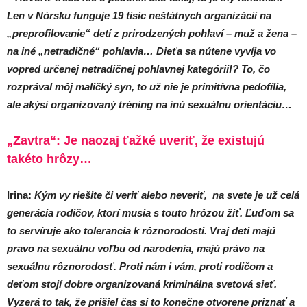
Len v Nórsku funguje 19 tisíc neštátnych organizácií na
„preprofilovanie“ detí z prirodzených pohlaví – muž a žena –
na iné „netradičné“ pohlavia… Dieťa sa nútene vyvíja vo
vopred určenej netradičnej pohlavnej kategórii!? To, čo
rozprával môj maličký syn, to už nie je primitívna pedofília,
ale akýsi organizovaný tréning na inú sexuálnu orientáciu…
„Zavtra“: Je naozaj ťažké uveriť, že existujú
takéto hrôzy…
Irina:
Kým vy riešite či veriť alebo neveriť, na svete je už celá
generácia rodičov, ktorí musia s touto hrôzou žiť. Ľuďom sa
to servíruje ako tolerancia k rôznorodosti. Vraj deti majú
pravo na sexuálnu voľbu od narodenia, majú právo na
sexuálnu rôznorodosť. Proti nám i vám, proti rodičom a
deťom stojí dobre organizovaná kriminálna svetová sieť.
Vyzerá to tak, že prišiel čas si to konečne otvorene priznať a