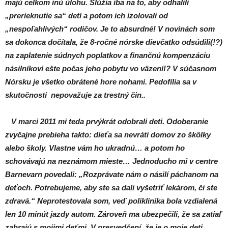
majú celkom inú úlohu. Slúžia iba na to, aby odhalili
„prerieknutie sa“ detí a potom ich izolovali od
„nespoľahlivých“ rodičov. Je to absurdné! V novinách som
sa dokonca dočítala, že 8-ročné nórske dievčatko odsúdili(!?)
na zaplatenie súdnych poplatkov a finančnú kompenzáciu
násilníkovi ešte počas jeho pobytu vo väzení!? V súčasnom
Nórsku je všetko obrátené hore nohami. Pedofília sa v
skutočnosti nepovažuje za trestný čin..
V marci 2011 mi teda prvýkrát odobrali deti. Odoberanie
zvyčajne prebieha takto: dieťa sa nevráti domov zo škôlky
alebo školy. Vlastne vám ho ukradnú… a potom ho
schovávajú na neznámom mieste… Jednoducho mi v centre
Barnevarn povedali: „Rozprávate nám o násilí páchanom na
deťoch. Potrebujeme, aby ste sa dali vyšetriť lekárom, či ste
zdravá.“ Neprotestovala som, veď poliklinika bola vzdialená
len 10 minút jazdy autom. Zároveň ma ubezpečili, že sa zatiaľ
zahrajú s mojimi deťmi. V presvedčení, že je o moje deti