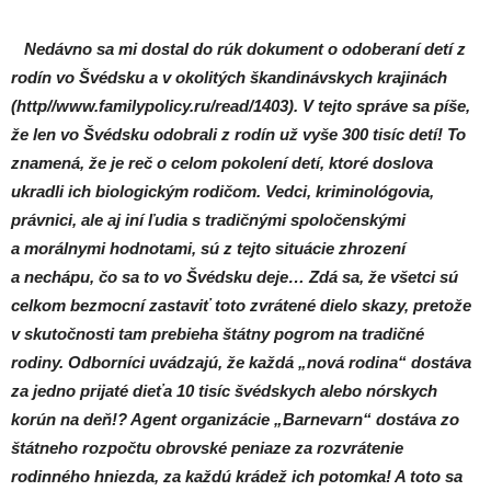
Nedávno sa mi dostal do rúk dokument o odoberaní detí z
rodín vo Švédsku a v okolitých škandinávskych krajinách
(http//www.familypolicy.ru/read/1403). V tejto správe sa píše,
že len vo Švédsku odobrali z rodín už vyše 300 tisíc detí! To
znamená, že je reč o celom pokolení detí, ktoré doslova
ukradli ich biologickým rodičom. Vedci, kriminológovia,
právnici, ale aj iní ľudia s tradičnými spoločenskými
a morálnymi hodnotami, sú z tejto situácie zhrození
a nechápu, čo sa to vo Švédsku deje… Zdá sa, že všetci sú
celkom bezmocní zastaviť toto zvrátené dielo skazy, pretože
v skutočnosti tam prebieha štátny pogrom na tradičné
rodiny. Odborníci uvádzajú, že každá „nová rodina“ dostáva
za jedno prijaté dieťa 10 tisíc švédskych alebo nórskych
korún na deň!? Agent organizácie „Barnevarn“ dostáva zo
štátneho rozpočtu obrovské peniaze za rozvrátenie
rodinného hniezda, za každú krádež ich potomka! A toto sa