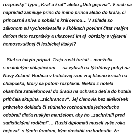
rozprávky“ typu „Kráľ a kráľ“ alebo „Deti gejovia“. V nich sa
napríklad zamiluje princ do iného princa alebo do kráľa, či
princezná sníva o sobáši s kráľovnou… V súlade so
zákonom sú vychovávatelia v škôlkach povinní čítať malým
deťom tieto rozprávky a ukazovať im aj obrázky s výjavmi
homosexuálnej či lesbickej lásky!?
Stal sa takýto prípad. Traja ruskí turisti – manželia
s maloletým chlapčekom – sa vybrali na týždňový pobyt na
Nový Zéland. Rodičia v hotelovej izbe vraj hlasno kričali na
chlapčeka, ktorý sa potom rozplakal. Niekto z hotela
okamžite zatelefonoval do úradu na ochranu detí a do hotela
prifrčala skupina „záchrancov“. Jej členovia bez akékoľvek
právneho dokladu či súdneho rozhodnutia jednoducho
odobrali dieťa ruským manželom, aby ho „zachránili pred
sadistickými rodičmi“… Ruskí diplomati museli vyše roka
bojovať s týmto úradom, kým dosiahli rozhodnutie, že