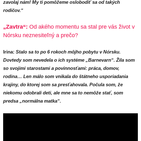
zavolaj nám! My ti pomôžeme oslobodiť sa od takých
rodičov.“
„Zavtra“:
Od akého momentu sa stal pre vás život v
Nórsku neznesiteľný a prečo?
Irina:
Stalo sa to po 6 rokoch môjho pobytu v Nórsku.
Dovtedy som nevedela o ich systéme „Barnevarn“. Žila som
so svojimi starostami a povinnosťami: práca, domov,
rodina… Len málo som vnikala do štátneho usporiadania
krajiny, do ktorej som sa presťahovala. Počula som, že
niekomu odobrali deti, ale mne sa to nemôže stať, som
predsa „normálna matka“.