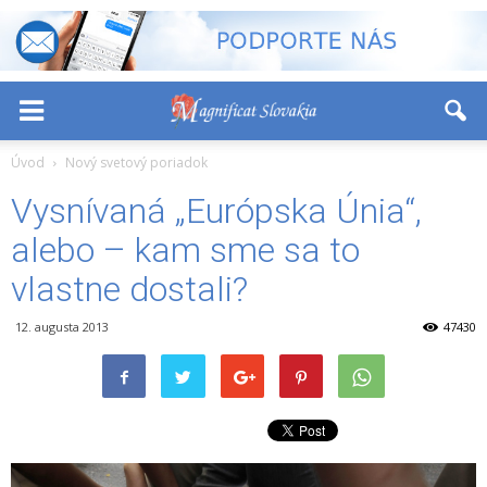
-
+
Font Size:
Úvod
Nový svetový poriadok
Vysnívaná „Európska Únia“,
alebo – kam sme sa to
vlastne dostali?
12. augusta 2013
47430