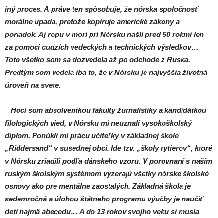
iný proces. A práve ten spôsobuje, že nórska spoločnosť
morálne upadá, pretože kopíruje americké zákony a
poriadok. Aj ropu v mori pri Nórsku našli pred 50 rokmi len
za pomoci cudzích vedeckých a technických výsledkov…
Toto všetko som sa dozvedela až po odchode z Ruska.
Predtým som vedela iba to, že v Nórsku je najvyššia životná
úroveň na svete.
Hoci som absolventkou fakulty žurnalistiky a kandidátkou
filologických vied, v Nórsku mi neuznali vysokoškolský
diplom. Ponúkli mi prácu učiteľky v základnej škole
„Riddersand“ v susednej obci. Ide tzv. „školy rytierov“, ktoré
v Nórsku zriadili podľa dánskeho vzoru. V porovnaní s naším
ruským školským systémom vyzerajú všetky nórske školské
osnovy ako pre mentálne zaostalých. Základná škola je
sedemročná a úlohou štátneho programu výučby je naučiť
deti najmä abecedu… A do 13 rokov svojho veku si musia