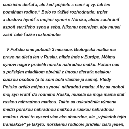
cudzieho dieťaťa, ale keď pôjdete s nami aj vy, tak len
pomáham rodine.“ Bolo to ťažké rozhodnutie: trpieť
a doslova hynúť s mojimi synmi v Nórsku, alebo zachrániť
aspoň staršieho syna a seba. Nikomu neprajem, aby musel
zažiť také ťažké rozhodnutie.
V Poľsku sme pobudli 3 mesiace. Biologická matka ma
pravo na dieťa len v Rusku, nikde inde v Európe. Môjmu
synovi najprv pridelili nórsku náhradnú matku. Potom nás
s poľským mladíkom obvinili z únosu dieťaťa nejakou
cudzou osobou (a to som bola vlastne ja sama). Vtedy
Poľsko určilo môjmu synovi náhradnú matku. Aby sa mohol
môj syn vrátiť do rodného Ruska, musela sa moja mama stať
ruskou náhradnou matkou. Takto sa uskutočnila výmena
medzi poľskou náhradnou matkou a ruskou náhradnou
matkou. Hoci to vyzerá viac ako absurdne, ale „výsledok tejto
transakcie“ je takýto: nórskemu rodičovi pridelili číslo jeden,