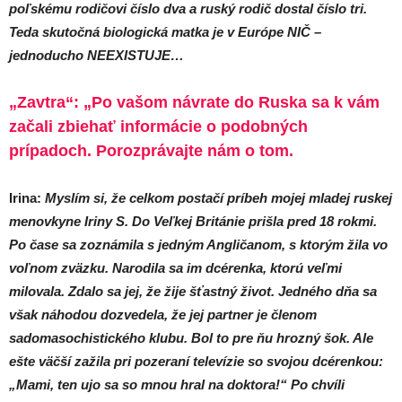
poľskému rodičovi číslo dva a ruský rodič dostal číslo tri.
Teda skutočná biologická matka je v Európe NIČ –
jednoducho NEEXISTUJE…
„Zavtra“: „Po vašom návrate do Ruska sa k vám
začali zbiehať informácie o podobných
prípadoch. Porozprávajte nám o tom.
Irina:
Myslím si, že celkom postačí príbeh mojej mladej ruskej
menovkyne Iriny S. Do Veľkej Británie prišla pred 18 rokmi.
Po čase sa zoznámila s jedným Angličanom, s ktorým žila vo
voľnom zväzku. Narodila sa im dcérenka, ktorú veľmi
milovala. Zdalo sa jej, že žije šťastný život. Jedného dňa sa
však náhodou dozvedela, že jej partner je členom
sadomasochistického klubu. Bol to pre ňu hrozný šok. Ale
ešte väčší zažila pri pozeraní televízie so svojou dcérenkou:
„Mami, ten ujo sa so mnou hral na doktora!“ Po chvíli