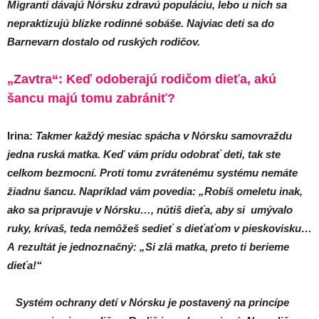
Migranti dávajú Nórsku zdravú populáciu, lebo u nich sa
nepraktizujú blízke rodinné sobáše. Najviac deti sa do
Barnevarn dostalo od ruských rodičov.
„Zavtra“: Keď odoberajú rodičom dieťa, akú
šancu majú tomu zabrániť?
Irina:
Takmer každý mesiac spácha v Nórsku samovraždu
jedna ruská matka. Keď vám prídu odobrať deti, tak ste
celkom bezmocní. Proti tomu zvrátenému systému nemáte
žiadnu šancu. Napríklad vám povedia: „Robíš omeletu inak,
ako sa pripravuje v Nórsku…, nútiš dieťa, aby si umývalo
ruky, krívaš, teda nemôžeš sedieť s dieťaťom v pieskovisku…
A rezultát je jednoznačný: „Si zlá matka, preto ti berieme
dieťa!“
Systém ochrany detí v Nórsku je postavený na princípe