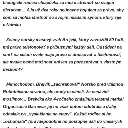
biologickí rodičia chlapčeka sa môžu stretnúť so svojím
dieťaťom… A ja už dva roky neúnavne bojujem za právo, aby
som sa mohla stretnúť so svojím mladším synom, ktorý žije
v Nórsku.
Známy nórsky masový vrah Brejvik, ktorý zavraždil 80 ľudí,
má právo telefonovať s príbuznými každý deň. Odsúdení na
smrť na celom svete majú právo si dopisovať a telefonovať,
ale matka nemá možnosť ani len sa porozprávať s vlastným
deckom!?
Mimochodom, Brejvik „zachraňoval“ Nórsko pred vládnou
Robotníckou stranou, ale úrady oznámili, že nenávidí
moslimov… Brejvika ako 4-ročného znásilnila vlastná matka!
Organizácia Barnevar jej ho však potom odobrala a ďalej
odoslala na „vyskúšanie na etapy“. Každá rodina si ho
„ochutnala“ (pravdepodobne ho postupne dali do viacerých