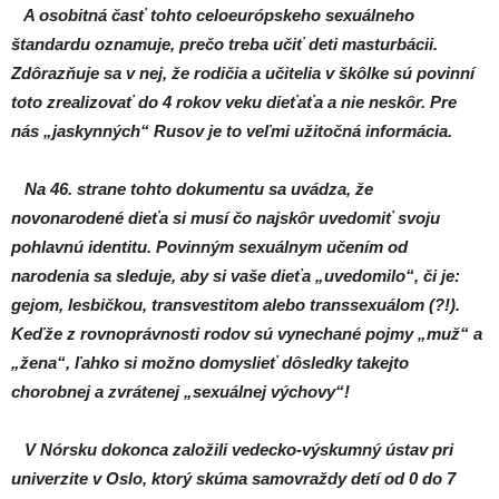
A osobitná časť tohto celoeurópskeho sexuálneho
štandardu oznamuje, prečo treba učiť deti masturbácii.
Zdôrazňuje sa v nej, že rodičia a učitelia v škôlke sú povinní
toto zrealizovať do 4 rokov veku dieťaťa a nie neskôr. Pre
nás „jaskynných“ Rusov je to veľmi užitočná informácia.
Na 46. strane tohto dokumentu sa uvádza, že
novonarodené dieťa si musí čo najskôr uvedomiť svoju
pohlavnú identitu. Povinným sexuálnym učením od
narodenia sa sleduje, aby si vaše dieťa „uvedomilo“, či je:
gejom, lesbičkou, transvestitom alebo transsexuálom (?!).
Keďže z rovnoprávnosti rodov sú vynechané pojmy „muž“ a
„žena“, ľahko si možno domyslieť dôsledky takejto
chorobnej a zvrátenej „sexuálnej výchovy“!
V Nórsku dokonca založili vedecko-výskumný ústav pri
univerzite v Oslo, ktorý skúma samovraždy detí od 0 do 7