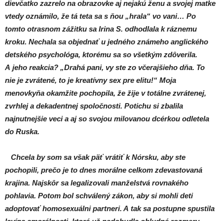
dievčatko zazrelo na obrazovke aj nejakú ženu a svojej matke
vtedy oznámilo, že tá teta sa s ňou „hrala“ vo vani… Po
tomto otrasnom zážitku sa Irina S. odhodlala k ráznemu
kroku. Nechala sa objednať u jedného známeho anglického
detského psychológa, ktorému sa so všetkým zdôverila.
A jeho reakcia? „Drahá pani, vy ste zo včerajšieho dňa. To
nie je zvrátené, to je kreatívny sex pre elitu!“ Moja
menovkyňa okamžite pochopila, že žije v totálne zvrátenej,
zvrhlej a dekadentnej spoločnosti. Potichu si zbalila
najnutnejšie veci a aj so svojou milovanou dcérkou odletela
do Ruska.
Chcela by som sa však päť vrátiť k Nórsku, aby ste
pochopili, prečo je to dnes morálne celkom zdevastovaná
krajina. Najskôr sa legalizovali manželstvá rovnakého
pohlavia. Potom bol schválený zákon, aby si mohli deti
adoptovať homosexuálni partneri. A tak sa postupne spustila