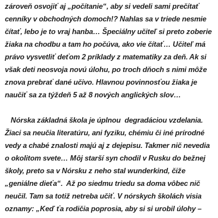
zároveň osvojiť aj „počítanie“, aby si vedeli sami prečítať
cenníky v obchodných domoch!? Nahlas sa v triede nesmie
čítať, lebo je to vraj hanba… Špeciálny učiteľ si preto zoberie
žiaka na chodbu a tam ho počúva, ako vie čítať… Učiteľ má
právo vysvetliť deťom 2 príklady z matematiky za deň. Ak si
však deti neosvoja novú úlohu, po troch dňoch s nimi môže
znova prebrať dané učivo. Hlavnou povinnosťou žiaka je
naučiť sa za týždeň 5 až 8 nových anglických slov…
Nórska základná škola je úplnou degradáciou vzdelania.
Žiaci sa neučia literatúru, ani fyziku, chémiu či iné prírodné
vedy a chabé znalosti majú aj z dejepisu. Takmer nič nevedia
o okolitom svete… Môj starší syn chodil v Rusku do bežnej
školy, preto sa v Nórsku z neho stal wunderkind, čiže
„geniálne dieťa“. Až po siedmu triedu sa doma vôbec nič
neučil. Tam sa totiž netreba učiť. V nórskych školách visia
oznamy: „Keď ťa rodičia poprosia, aby si si urobil úlohy –