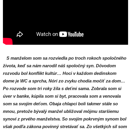
S manželom som sa rozviedla po troch rokoch spoločného
života, keď sa nám narodil náš spoločný syn. Dôvodom
rozvodu bol konflikt kultúr… Hoci v každom dedinskom
dome je WC a sprcha, Nóri zo zvyku chodia močiť za dom…
Po rozvode som tri roky žila s deťmi sama. Zobrala som si
úver v banke, kúpila som si byt, pracovala som a venovala
som sa svojim deťom. Obaja chlapci boli takmer stále so
mnou, pretože bývalý manžel ubližoval môjmu staršiemu
synovi z prvého manželstva. So svojím pokrvným synom bol
však podľa zákona povinný stretávať sa. Zo všetkých síl som