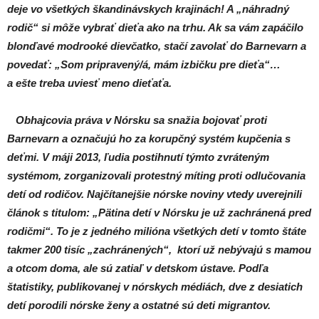
deje vo všetkých škandinávskych krajinách! A „náhradný
rodič“ si môže vybrať dieťa ako na trhu. Ak sa vám zapáčilo
blonďavé modrooké dievčatko, stačí zavolať do Barnevarn a
povedať: „Som pripravený/á, mám izbičku pre dieťa“…
a ešte treba uviesť meno dieťaťa.
Obhajcovia práva v Nórsku sa snažia bojovať proti
Barnevarn a označujú ho za korupčný systém kupčenia s
deťmi. V máji 2013, ľudia postihnutí týmto zvráteným
systémom, zorganizovali protestný míting proti odlučovania
detí od rodičov. Najčítanejšie nórske noviny vtedy uverejnili
článok s titulom: „Pätina detí v Nórsku je už zachránená pred
rodičmi“. To je z jedného milióna všetkých detí v tomto štáte
takmer 200 tisíc „zachránených“, ktorí už nebývajú s mamou
a otcom doma, ale sú zatiaľ v detskom ústave. Podľa
štatistiky, publikovanej v nórskych médiách, dve z desiatich
detí porodili nórske ženy a ostatné sú deti migrantov.