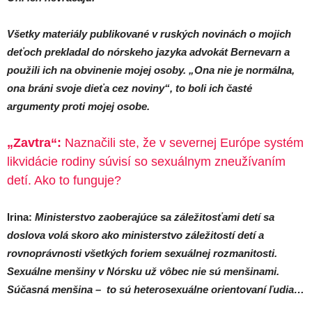
Všetky materiály publikované v ruských novinách o mojich
deťoch prekladal do nórskeho jazyka advokát Bernevarn a
použili ich na obvinenie mojej osoby. „Ona nie je normálna,
ona bráni svoje dieťa cez noviny“, to boli ich časté
argumenty proti mojej osobe.
„Zavtra“:
Naznačili ste, že v severnej Európe systém
likvidácie rodiny súvisí so sexuálnym zneužívaním
detí. Ako to funguje?
Irina:
Ministerstvo zaoberajúce sa záležitosťami detí sa
doslova volá skoro ako ministerstvo záležitostí detí a
rovnoprávnosti všetkých foriem sexuálnej rozmanitosti.
Sexuálne menšiny v Nórsku už vôbec nie sú menšinami.
Súčasná menšina – to sú heterosexuálne orientovaní ľudia…