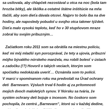
sa usilovala, aby chlapček nezostával u otca na noc (bola tam
hrozba bitky), ale škôlka a ostatné štátne inštitúcie na mňa
tlačili, aby som dieťa dávala otcovi. Najprv to bolo iba na dve
hodiny, ale naposledy pobudol u svojho otca takmer týždeň.
Dieťa malo vysokú teplotu, keď ho v 30 stupňovom mraze
zobral ku svojim príbuzným…
Začiatkom roku 2011 som sa obrátila na miestnu políciu,
keď mi môj mladší syn porozprával, že tety a ujovia, príbuzní
môjho bývalého nórskeho manžela, mu robili bolesť v ústach
a zadočku (!?) Hovoril o takých veciach, ktorým som
spočiatku nedokázala uveriť… Oznámila som to polícii.
V marci v spomínanom roku ma predvolali na Úrad ochrany
deti Barnevarn. Výsluch trval 6 hodín aj za prítomnosti
mojich dvoch maloletých synov. V Nórsku sa tvária, že
systém ochrany detí bojuje s incesom. No čoskoro som
pochopila, že centrá „Barnevarn“, ktoré sú v každej dedine,