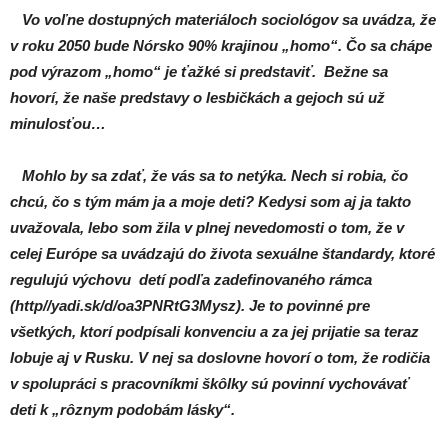
Vo voľne dostupných materiáloch sociológov sa uvádza, že
v roku 2050 bude Nórsko 90% krajinou „homo“. Čo sa chápe
pod výrazom „homo“ je ťažké si predstaviť. Bežne sa
hovorí, že naše predstavy o lesbičkách a gejoch sú už
minulosťou…
Mohlo by sa zdať, že vás sa to netýka. Nech si robia, čo
chcú, čo s tým mám ja a moje deti? Kedysi som aj ja takto
uvažovala, lebo som žila v plnej nevedomosti o tom, že v
celej Európe sa uvádzajú do života sexuálne štandardy, ktoré
regulujú výchovu detí podľa zadefinovaného rámca
(http//yadi.sk/d/oa3PNRtG3Mysz). Je to povinné pre
všetkých, ktorí podpísali konvenciu a za jej prijatie sa teraz
lobuje aj v Rusku. V nej sa doslovne hovorí o tom, že rodičia
v spolupráci s pracovníkmi škôlky sú povinní vychovávať
deti k „rôznym podobám lásky“.