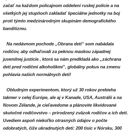
začať na každom policajnom oddelení ruskej polície a na
všetkých jej stupňoch zakladať špeciálne jednotky na boj
proti týmto medzinárodným skupinám demografického
banditizmu.
Na nedávnom pochode „Obrana detí“ som nabádala
rodičov, aby odhaľovali za peknou maskou západnej
juvenilnej justície , ktorá sa nám predkladá ako „záchrana
detí pred rodičmi alkoholikmi“, globálny pokus na zmenu
pohlavia našich normálnych deti!
Obludným experimentom, ktorý už 30 rokov prebieha
takmer v celej Európe, ale aj v Kanade, USA, Austrálii a na
Novom Zélande, je cieľavedome a plánovite likvidované
skutočné rodičovstvo – prirodzený zväzok rodičov a ich detí.
Uvediem aspoň niekoľko otrasných údajov o počte
odobratých, čiže ukradnutých detí: 200 tisíc v Nórsku, 300