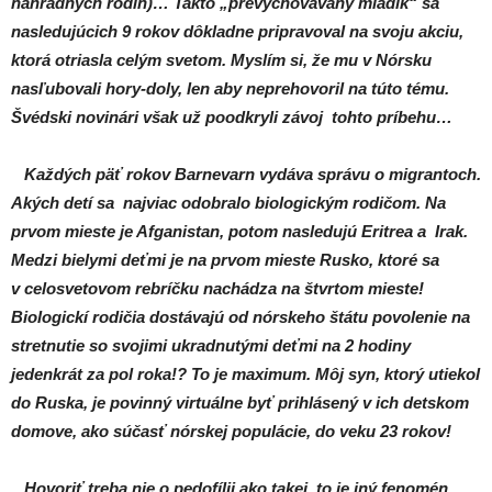
náhradných rodín)… Takto „prevychovávaný mladík“ sa
nasledujúcich 9 rokov dôkladne pripravoval na svoju akciu,
ktorá otriasla celým svetom. Myslím si, že mu v Nórsku
nasľubovali hory-doly, len aby neprehovoril na túto tému.
Švédski novinári však už poodkryli závoj tohto príbehu…
Každých päť rokov Barnevarn vydáva správu o migrantoch.
Akých detí sa najviac odobralo biologickým rodičom. Na
prvom mieste je Afganistan, potom nasledujú Eritrea a Irak.
Medzi bielymi deťmi je na prvom mieste Rusko, ktoré sa
v celosvetovom rebríčku nachádza na štvrtom mieste!
Biologickí rodičia dostávajú od nórskeho štátu povolenie na
stretnutie so svojimi ukradnutými deťmi na 2 hodiny
jedenkrát za pol roka!? To je maximum. Môj syn, ktorý utiekol
do Ruska, je povinný virtuálne byť prihlásený v ich detskom
domove, ako súčasť nórskej populácie, do veku 23 rokov!
Hovoriť treba nie o pedofílii ako takej, to je iný fenomén.