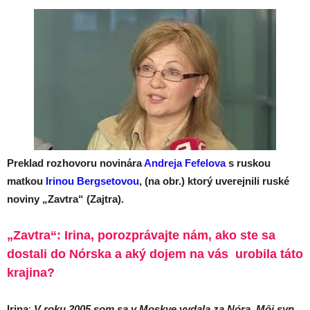
Preklad rozhovoru novinára
Andreja Fefelova
s ruskou
matkou
Irinou Bergsetovou
, (na obr.) ktorý uverejnili ruské
noviny „Zavtra“ (Zajtra).
„Zavtra“: Irina, porozprávajte nám, ako ste sa
dostali do Nórska a aký dojem na vás urobila táto
krajina?
Irina
:
V roku 2005 som sa v Moskve vydala za Nóra. Môj syn