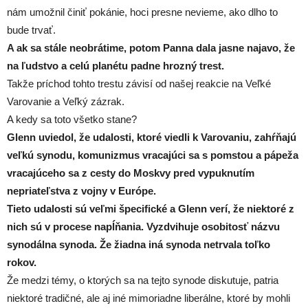
nám umožnil činiť pokánie, hoci presne nevieme, ako dlho to
bude trvať.
A ak sa stále neobrátime, potom Panna dala jasne najavo, že
na ľudstvo a celú planétu padne hrozný trest.
Takže príchod tohto trestu závisí od našej reakcie na Veľké
Varovanie a Veľký zázrak.
A kedy sa toto všetko stane?
Glenn uviedol, že udalosti, ktoré viedli k Varovaniu, zahŕňajú
veľkú synodu, komunizmus vracajúci sa s pomstou a pápeža
vracajúceho sa z cesty do Moskvy pred vypuknutím
nepriateľstva z vojny v Európe.
Tieto udalosti sú veľmi špecifické a Glenn verí, že niektoré z
nich sú v procese napĺňania.
Vyzdvihuje osobitosť názvu
synodálna synoda.
Že žiadna iná synoda netrvala toľko
rokov.
Že medzi témy, o ktorých sa na tejto synode diskutuje, patria
niektoré tradičné, ale aj iné mimoriadne liberálne, ktoré by mohli