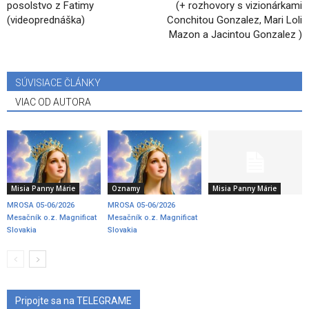
posolstvo z Fatimy
(+ rozhovory s vizionárkami
(videoprednáška)
Conchitou Gonzalez, Mari Loli
Mazon a Jacintou Gonzalez )
SÚVISIACE ČLÁNKY
VIAC OD AUTORA
Misia Panny Márie
Oznamy
Misia Panny Márie
MROSA 05-06/2026
MROSA 05-06/2026
Mesačník o.z. Magnificat
Mesačník o.z. Magnificat
Slovakia
Slovakia
Pripojte sa na TELEGRAME