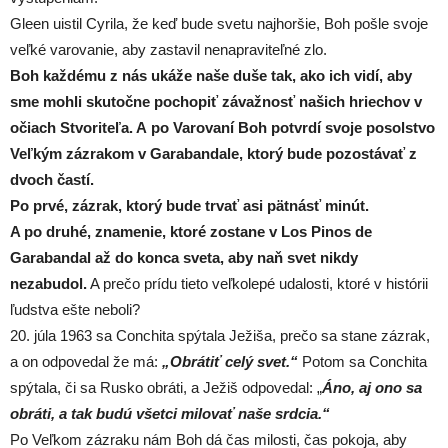
Gleen uistil Cyrila, že keď bude svetu najhoršie, Boh pošle svoje
veľké varovanie, aby zastavil nenapraviteľné zlo.
Boh každému z nás ukáže naše duše tak, ako ich vidí, aby
sme mohli skutočne pochopiť závažnosť našich hriechov v
očiach Stvoriteľa. A po Varovaní Boh potvrdí svoje posolstvo
Veľkým zázrakom v Garabandale, ktorý bude pozostávať z
dvoch častí.
Po prvé, zázrak, ktorý bude trvať asi pätnásť minút.
A po druhé, znamenie, ktoré zostane v Los Pinos de
Garabandal až do konca sveta, aby naň svet nikdy
nezabudol.
A prečo prídu tieto veľkolepé udalosti, ktoré v histórii
ľudstva ešte neboli?
20. júla 1963 sa Conchita spýtala Ježiša, prečo sa stane zázrak,
a on odpovedal že má:
„Obrátiť celý svet.“
Potom sa Conchita
spýtala, či sa Rusko obráti, a Ježiš odpovedal: „
Áno, aj ono sa
obráti, a tak budú všetci milovať naše srdcia.“
Po Veľkom zázraku nám Boh dá čas milosti, čas pokoja, aby