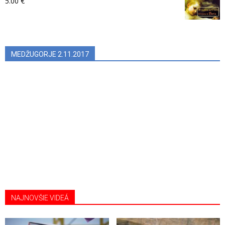
5.00
€
MEDŽUGORJE 2.11.2017
NAJNOVŠIE VIDEÁ