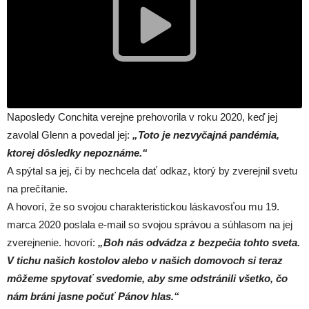
Naposledy Conchita verejne prehovorila v roku 2020, keď jej
zavolal Glenn a povedal jej:
„Toto je nezvyčajná pandémia,
ktorej dôsledky nepoznáme.“
A spýtal sa jej, či by nechcela dať odkaz, ktorý by zverejnil svetu
na prečítanie.
A hovorí, že so svojou charakteristickou láskavosťou mu 19.
marca 2020 poslala e-mail so svojou správou a súhlasom na jej
zverejnenie. hovorí:
„Boh nás odvádza z bezpečia tohto sveta.
V tichu našich kostolov alebo v našich domovoch si teraz
môžeme spytovať svedomie, aby sme odstránili všetko, čo
nám bráni jasne počuť Pánov hlas.“