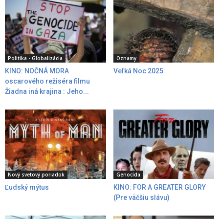
Politika - Globalizácia
Oznamy
KINO: NOČNÁ MORA
Veľká Noc 2025
oscarového režiséra filmu
Žiadna iná krajina : Jeho...
Nový svetový poriadok
Genocída
Ľudský mýtus
KINO: FOR A GREATER GLORY
(Pre väčšiu slávu)