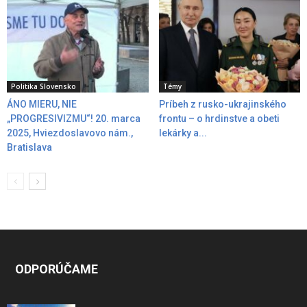
Politika Slovensko
Témy
ÁNO MIERU, NIE
Príbeh z rusko-ukrajinského
„PROGRESIVIZMU“! 20. marca
frontu – o hrdinstve a obeti
2025, Hviezdoslavovo nám.,
lekárky a...
Bratislava
ODPORÚČAME