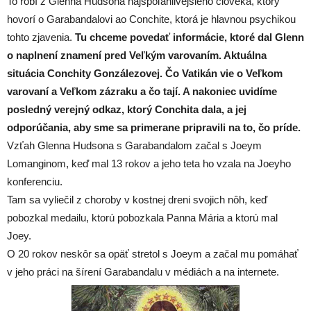
To robí z Glenna Hudsona najspoľahlivejšieho človeka, ktorý
hovorí o Garabandalovi ao Conchite, ktorá je hlavnou psychikou
tohto zjavenia.
Tu chceme povedať informácie, ktoré dal Glenn
o naplnení znamení pred Veľkým varovaním. Aktuálna
situácia Conchity Gonzálezovej. Čo Vatikán vie o Veľkom
varovaní a Veľkom zázraku a čo tají. A nakoniec uvidíme
posledný verejný odkaz, ktorý Conchita dala, a jej
odporúčania, aby sme sa primerane pripravili na to, čo príde.
Vzťah Glenna Hudsona s Garabandalom začal s Joeym
Lomanginom, keď mal 13 rokov a jeho teta ho vzala na Joeyho
konferenciu.
Tam sa vyliečil z choroby v kostnej dreni svojich nôh, keď
pobozkal medailu, ktorú pobozkala Panna Mária a ktorú mal
Joey.
O 20 rokov neskôr sa opäť stretol s Joeym a začal mu pomáhať
v jeho práci na šírení Garabandalu v médiách a na internete.