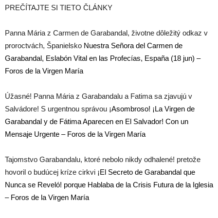
PREČÍTAJTE SI TIETO ČLÁNKY
Panna Mária z Carmen de Garabandal, životne dôležitý odkaz v
proroctvách, Španielsko
Nuestra Señora del Carmen de
Garabandal, Eslabón Vital en las Profecías, España (18 jun) –
Foros de la Virgen María
Úžasné! Panna Mária z Garabandalu a Fatima sa zjavujú v
Salvádore! S urgentnou správou
¡Asombroso! ¡La Virgen de
Garabandal y de Fátima Aparecen en El Salvador! Con un
Mensaje Urgente – Foros de la Virgen María
Tajomstvo Garabandalu, ktoré nebolo nikdy odhalené! pretože
hovoril o budúcej kríze cirkvi
¡El Secreto de Garabandal que
Nunca se Reveló! porque Hablaba de la Crisis Futura de la Iglesia
– Foros de la Virgen María