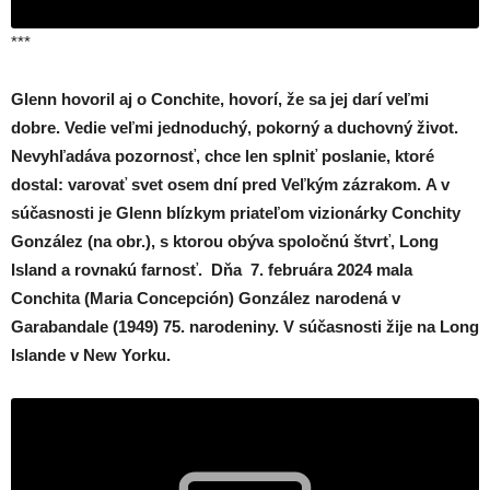
***
Glenn hovoril aj o Conchite, hovorí, že sa jej darí veľmi
dobre. Vedie veľmi jednoduchý, pokorný a duchovný život.
Nevyhľadáva pozornosť, chce len splniť poslanie, ktoré
dostal: varovať svet osem dní pred Veľkým zázrakom.
A v
súčasnosti je Glenn blízkym priateľom vizionárky Conchity
González (na obr.), s ktorou obýva spoločnú štvrť, Long
Island a rovnakú farnosť. Dňa 7. februára 2024 mala
Conchita (Maria Concepción) González narodená v
Garabandale (1949) 75. narodeniny. V súčasnosti žije na Long
Islande v New Yorku.