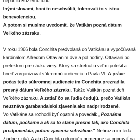
nepáčilo Božiemu ľudu.
Inými slovami, hoci to neschválili, tolerovali to s istou
benevolenciou.
A potom si musíme uvedomiť, že Vatikán pozná dátum
Veľkého zázraku.
V roku 1966 bola Conchita predvolaná do Vatikánu a vypočúvaná
kardinálom Alfredom Ottavianim dve a pol hodiny. Ottaviani bol
prefektom pre náuku viery. Ktorý sa stretnutiu veľmi potešil a
hneď zorganizoval súkromnú audienciu u Pavla VI.
A práve
počas tejto súkromnej audiencie im Conchita prezradila
presný dátum Veľkého zázraku
. Takže Vatikán pozná deň
Veľkého zázraku.
A zatiaľ čo sa ľudia čudujú, prečo Vatikán
neuznáva garabandalské zjavenia ako nadprirodzené.
Vo Vatikáne sa rozhodli byť opatrní a povedali:
„Poznáme
dátum, počkáme a ak sa to stane presne tak, ako Conchita
predpovedala, potom zjavenia schválime.“
Nehrozia im teda
žiadne riziká. A ako Conchita odporúča primerane sa pripraviť na