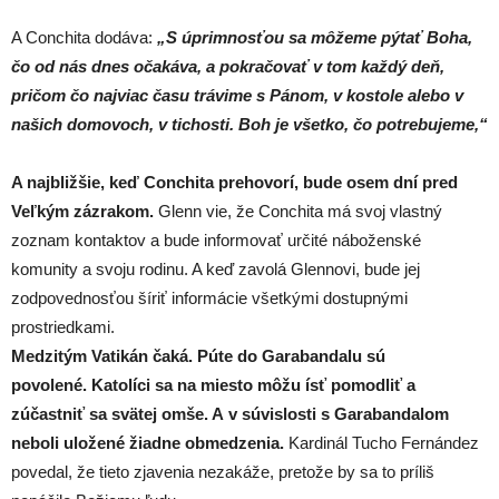
A Conchita dodáva:
„S úprimnosťou sa môžeme pýtať Boha,
čo od nás dnes očakáva, a pokračovať v tom každý deň,
pričom čo najviac času trávime s Pánom, v kostole alebo v
našich domovoch, v tichosti. Boh je všetko, čo potrebujeme,“
A najbližšie, keď Conchita prehovorí, bude osem dní pred
Veľkým zázrakom.
Glenn vie, že Conchita má svoj vlastný
zoznam kontaktov a bude informovať určité náboženské
komunity a svoju rodinu. A keď zavolá Glennovi, bude jej
zodpovednosťou šíriť informácie všetkými dostupnými
prostriedkami.
Medzitým Vatikán čaká. Púte do Garabandalu sú
povolené. Katolíci sa na miesto môžu ísť pomodliť a
zúčastniť sa svätej omše. A v súvislosti s Garabandalom
neboli uložené žiadne obmedzenia.
Kardinál Tucho Fernández
povedal, že tieto zjavenia nezakáže, pretože by sa to príliš