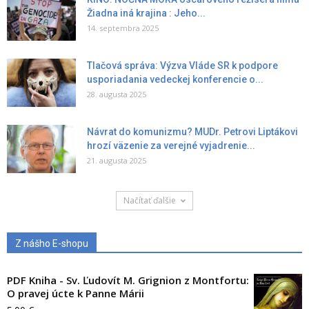
Žiadna iná krajina : Jeho...
14. septembra 2025
Tlačová správa: Výzva Vláde SR k podpore
usporiadania vedeckej konferencie o...
28. augusta 2025
Návrat do komunizmu? MUDr. Petrovi Liptákovi
hrozí väzenie za verejné vyjadrenie...
21. augusta 2025
Načítať ďalšie
Z nášho E-shopu
PDF Kniha - Sv. Ľudovít M. Grignion z Montfortu:
O pravej úcte k Panne Márii