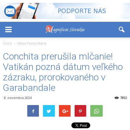
-
+
Font Size:
Úvod
Misia Panny Márie
Conchita prerušila mlčanie!
Vatikán pozná dátum veľkého
zázraku, prorokovaného v
Garabandale
8. novembra 2024
7892