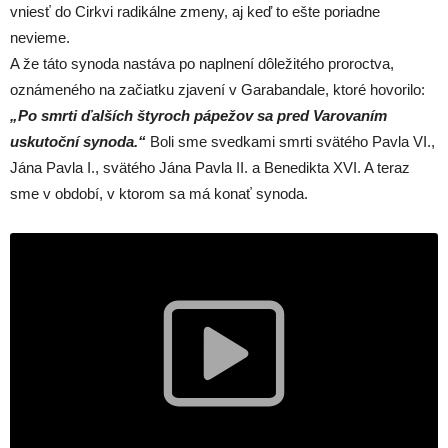
vniesť do Cirkvi radikálne zmeny, aj keď to ešte poriadne
nevieme.
A že táto synoda nastáva po naplnení dôležitého proroctva,
oznámeného na začiatku zjavení v Garabandale, ktoré hovorilo:
„Po smrti ďalších štyroch pápežov sa pred Varovaním
uskutoční synoda.“
Boli sme svedkami smrti svätého Pavla VI.,
Jána Pavla I., svätého Jána Pavla II. a Benedikta XVI. A teraz
sme v období, v ktorom sa má konať synoda.