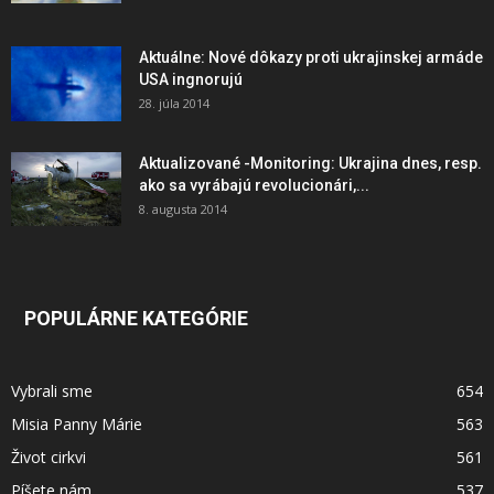
Aktuálne: Nové dôkazy proti ukrajinskej armáde
USA ingnorujú
28. júla 2014
Aktualizované -Monitoring: Ukrajina dnes, resp.
ako sa vyrábajú revolucionári,...
8. augusta 2014
POPULÁRNE KATEGÓRIE
Vybrali sme
654
Misia Panny Márie
563
Život cirkvi
561
Píšete nám
537