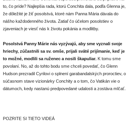
to, čo príde? Najlepšia rada, ktorú Conchita dala, podľa Glenna je,
že dôležité je žiť posolstvá, ktoré nám Panna Mária dávala do
nášho každodenného života. Zatiaľ čo účelom posolstiev o
zjaveniach je viesť nás k životu pokánia a modlitby.
Posolstvá Panny Márie nás vyzývajú, aby sme vyznali svoje
hriechy, zúčastnili sa sv. omše, prijali sväté prijímanie, keď je
to možné, modlili sa ruženec a nosili škapuliar.
K tomu sme
povolaní. No, až do tohto bodu sme chceli povedať, čo Glenn
Hudson prezradil Cyrilovi o splnení garabandalských proroctiev, o
súčasnom stave vizionárky Conchity a o tom, čo Vatikán vie o
dátumoch, kedy nastanú predpovedané udalosti a zostáva mlčať.
POZRITE SI TIETO VIDEÁ