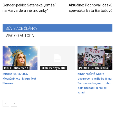
Gender-peklo: Satanská „omša“
Aktuálne: Pochovali českú
na Harvarde a iné „novinky“
speváčku Ivetu Bartošovú
SÚVISIACE ČLÁNKY
VIAC OD AUTORA
Misia Panny Márie
Misia Panny Márie
Politika - Globalizácia
MROSA 05-06/2026
KINO: NOČNÁ MORA
Mesačník o.z. Magnificat
oscarového režiséra filmu
Slovakia
Žiadna iná krajina : Jeho
dom prepadli izraelskí
vojaci