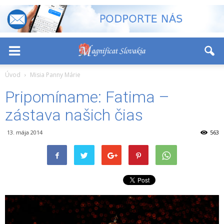
-
+
Font Size:
Úvod
Misia Panny Márie
Pripomíname: Fatima –
zástava našich čias
13. mája 2014
563