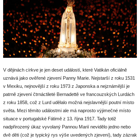
V dějinách církve je jen deset událostí, které Vatikán oficiálně
uznává jako ověřené zjevení Panny Marie. Nejstarší z roku 1531
v Mexiku, nejnovější z roku 1973 z Japonska a nejznámější je
patrně zjevení čtrnáctileté Bernadettě ve francouzských Lurdách
z roku 1858, což z Lurd udělalo možná nejslavnější poutní místo
světa. Mezi těmito událostmi ale má naprosto výjimečné místo
situace v portugalské Fátimě z 13. října 1917. Tady totiž
nadpřirozený úkaz vyvolaný Pannou Marií nevidělo jedno nebo
dvě děti (což je typický rys výše uvedených zjevení), tady zázrak