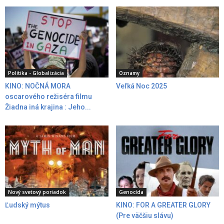
Politika - Globalizácia
Oznamy
KINO: NOČNÁ MORA
Veľká Noc 2025
oscarového režiséra filmu
Žiadna iná krajina : Jeho...
Nový svetový poriadok
Genocída
Ľudský mýtus
KINO: FOR A GREATER GLORY
(Pre väčšiu slávu)