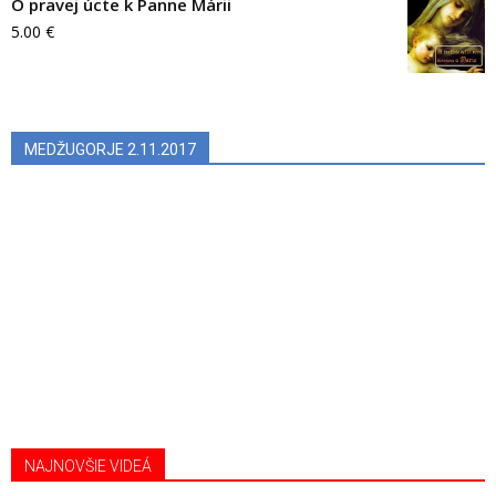
O pravej úcte k Panne Márii
5.00
€
MEDŽUGORJE 2.11.2017
NAJNOVŠIE VIDEÁ