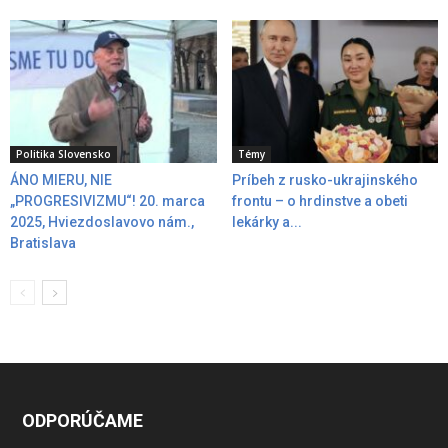
Politika Slovensko
Témy
ÁNO MIERU, NIE
Príbeh z rusko-ukrajinského
„PROGRESIVIZMU“! 20. marca
frontu – o hrdinstve a obeti
2025, Hviezdoslavovo nám.,
lekárky a...
Bratislava
ODPORÚČAME