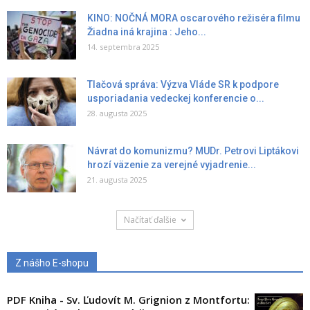
KINO: NOČNÁ MORA oscarového režiséra filmu
Žiadna iná krajina : Jeho...
14. septembra 2025
Tlačová správa: Výzva Vláde SR k podpore
usporiadania vedeckej konferencie o...
28. augusta 2025
Návrat do komunizmu? MUDr. Petrovi Liptákovi
hrozí väzenie za verejné vyjadrenie...
21. augusta 2025
Načítať ďalšie
Z nášho E-shopu
PDF Kniha - Sv. Ľudovít M. Grignion z Montfortu: