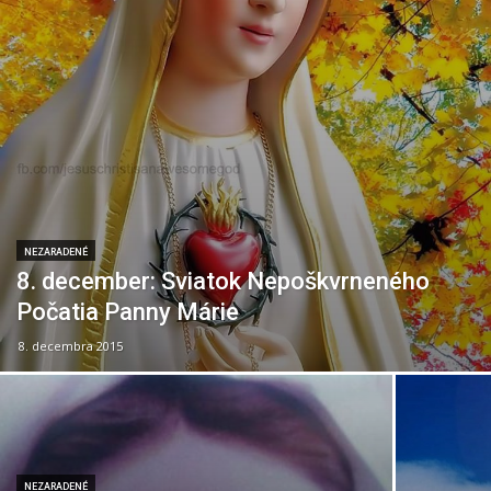
NEZARADENÉ
8. december: Sviatok Nepoškvrneného
Počatia Panny Márie
8. decembra 2015
NEZARADENÉ