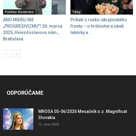
Politika Slovensko
Témy
ÁNO MIERU, NIE
Príbeh z rusko-ukrajinského
„PROGRESIVIZMU“! 20. marca
frontu – o hrdinstve a obeti
2025, Hviezdoslavovo nám.,
lekárky a...
Bratislava
ODPORÚČAME
MROSA 05-06/2026 Mesačník o.z. Magnificat
Slovakia
12. júna 2026