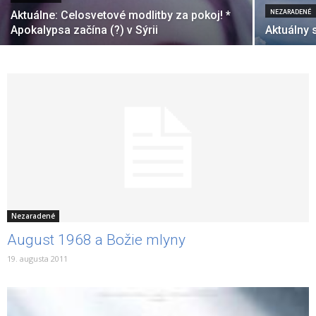
Aktuálne: Celosvetové modlitby za pokoj! *
NEZARADENÉ
Apokalypsa začína (?) v Sýrii
Aktuálny 
Nezaradené
August 1968 a Božie mlyny
19. augusta 2011