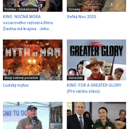
Politika - Globalizácia
Oznamy
KINO: NOČNÁ MORA
Veľká Noc 2025
oscarového režiséra filmu
Žiadna iná krajina : Jeho...
Nový svetový poriadok
Genocída
Ľudský mýtus
KINO: FOR A GREATER GLORY
(Pre väčšiu slávu)