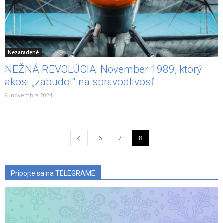
Nezaradené
NEŽNÁ REVOLÚCIA: November 1989, ktorý
akosi „zabudol“ na spravodlivosť
9. novembra 2024
6
7
8
Pripojte sa na TELEGRAME