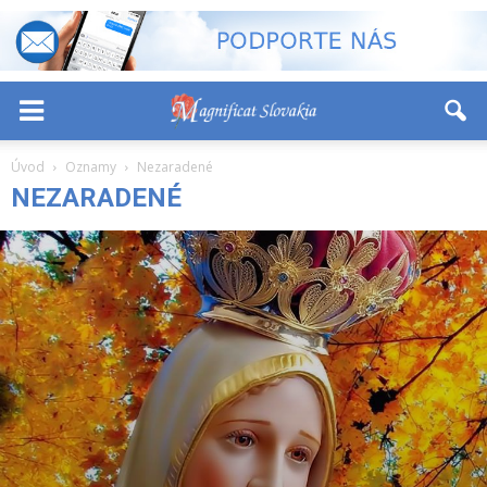
-
+
Font Size:
Úvod
Oznamy
Nezaradené
NEZARADENÉ