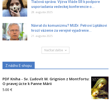
Tlačová správa: Výzva Vláde SR k podpore
usporiadania vedeckej konferencie o...
28. augusta 2025
Návrat do komunizmu? MUDr. Petrovi Liptákovi
hrozí väzenie za verejné vyjadrenie...
21. augusta 2025
Načítať ďalšie
Z nášho E-shopu
PDF Kniha - Sv. Ľudovít M. Grignion z Montfortu:
O pravej úcte k Panne Márii
5.00
€