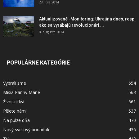
28. júla 2014
Aktualizované -Monitoring: Ukrajina dnes, resp.
ako sa vyrábajú revolucionári,...
8. augusta 2014
POPULÁRNE KATEGÓRIE
Vybrali sme
654
Misia Panny Márie
563
Život cirkvi
561
Píšete nám
537
Na pulze dňa
470
Nový svetový poriadok
436
TV
413