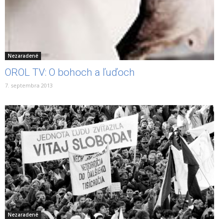
Nezaradené
OROL TV: O bohoch a ľuďoch
7. septembra 2013
Nezaradené