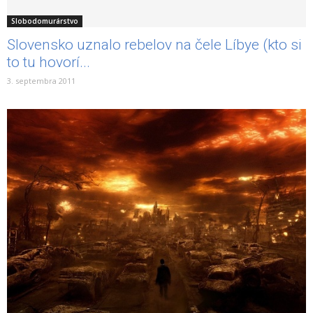
Slobodomurárstvo
Slovensko uznalo rebelov na čele Líbye (kto si
to tu hovorí...
3. septembra 2011