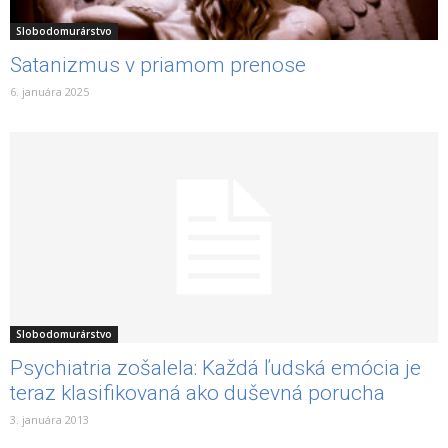
Slobodomurárstvo
Satanizmus v priamom prenose
6. januára 2025
Slobodomurárstvo
Psychiatria zošalela: Každá ľudská emócia je
teraz klasifikovaná ako duševná porucha
3. januára 2013