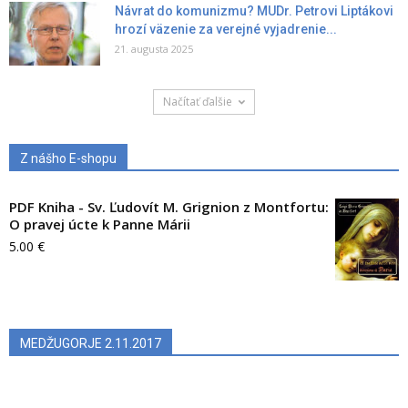
Návrat do komunizmu? MUDr. Petrovi Liptákovi
hrozí väzenie za verejné vyjadrenie...
21. augusta 2025
Načítať ďalšie
Z nášho E-shopu
PDF Kniha - Sv. Ľudovít M. Grignion z Montfortu:
O pravej úcte k Panne Márii
5.00
€
MEDŽUGORJE 2.11.2017