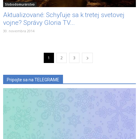
Slobodomurárstvo
Aktualizované: Schyľuje sa k tretej svetovej
vojne? Správy Gloria TV...
30. novembra 2014
1
2
3
Pripojte sa na TELEGRAME