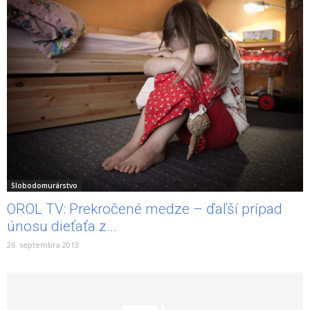
Slobodomurárstvo
OROL TV: Prekročené medze – ďaľší prípad
únosu dieťaťa z...
26. septembra 2013